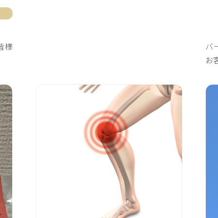
皆様
バ
お