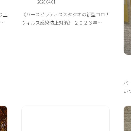
2020.04.01
り上
《バースピラティススタジオの新型コロナ
…
ウィルス感染防止対策》 ２０２３年…
バ
い